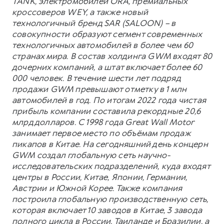
TANK, электромобилей ORA, премиальных
кроссоверов WEY, а также новый
технологичный бренд SAR (SALOON) – в
совокупности образуют сегмент современных
технологичных автомобилей в более чем 60
странах мира. В состав холдинга GWM входят 80
дочерних компаний, а штат включает более 60
000 человек. В течение шести лет подряд
продажи GWM превышают отметку в 1 млн
автомобилей в год. По итогам 2022 года чистая
прибыль компании составила рекордные 20,6
млрд долларов. С 1998 года Great Wall Motor
занимает первое место по объёмам продаж
пикапов в Китае. На сегодняшний день концерн
GWM создал глобальную сеть научно-
исследовательских подразделений, куда входят
центры в России, Китае, Японии, Германии,
Австрии и Южной Корее. Также компания
построила глобальную производственную сеть,
которая включает 10 заводов в Китае, 3 завода
полного цикла в России, Таиланде и Бразилии, а