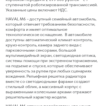
Сервис для корпоративных клиентов
ступенчатой роботизированной трансмиссией.
HAVAL Лизинг
АКСЕССУАРЫ HAVAL
Указанные цены включают НДС.
Автомобильные аксессуары
HAVAL M6 – доступный семейный автомобиль,
АКСЕССУАРЫ HAVAL
Коллекция CITY
который отвечает требованиям безопасности,
комфорта и имеет оптимальное
Автомобильные аксессуары
Коллекция Базовая
технологическое оснащение. В автомобиле
Коллекция CITY
Коллекция Детская
доступны автоматический климат-контроль,
круиз-контроль, камера заднего вида с
Коллекция Базовая
парковочными сенсорами, большой
Коллекция Детская
мультимедийный экран, светодиодная оптика,
системы помощи при экстренном торможении,
на подъеме и спуске, которые обеспечивают
уверенность за рулем при любых сценариях
вождения. Рельефная решетка радиатора
вместе со светодиодными фарами создают
стильный облик, а массивный корпус с
выраженными колесными арками отражают
решительный характер модели.
HAVAL M6 отлично подойдет тем, кто ценит