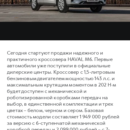
Тест-драйв
СЕРВИСНОЕ ОБСЛУЖИВАНИЕ
О дилере
Трейд-ин
Нулевое ТО
Наша команда
DARGO
DARGO X
Программа «Помощь на дороге»
Контакты
от 3 199 000 ₽
от 3 499 000 ₽
КРЕДИТ И СТРАХОВАНИЕ
Регламенты технического обслуживания
Кредитный калькулятор
Электронный ПТС
Сегодня стартуют продажи надежного и
Страхование
практичного кроссовера HAVAL M6. Первые
Кредит
автомобили уже поступили в официальные
ПОДДЕРЖКА
F7
F7X
дилерские центры. Кроссовер с 1,5-литровым
GWM Безопасность
от 2 899 000 ₽
от 3 599 000 ₽
бензиновым двигателем мощностью 143 л.с. и
КОРПОРАТИВНЫМ КЛИЕНТАМ
Гарантия HAVAL
максимальным крутящим моментом в 202 Н·м
будет доступен с механической и
Для малого бизнеса
Мобильное приложение GWM
роботизированной коробками передач на
Корпоративным клиентам
Программа «HAVAL Защита+»
выбор, в единственной комплектации и трех
цветах – белом, черном и сером. Базовая
Крупным корпоративным клиентам
Руководства по эксплуатации
стоимость модели составляет 1 949 000 рублей
POER
от 3 449 000 ₽
Система управления автопарком
Подписки
за версию с 6-ступенчатой механической
коробкой передач и 2 099 000 рублей – с 7-