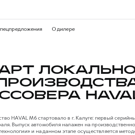
пецпредложения
О дилере
АРТ ЛОКАЛЬН
ПРОИЗВОДСТВ
ССОВЕРА HAVA
тво HAVAL M6 стартовало в г. Калуге: первый серийн
враля. Выпуск автомобиля налажен на производствен
ехнологии» и на данном этапе осуществляется мето