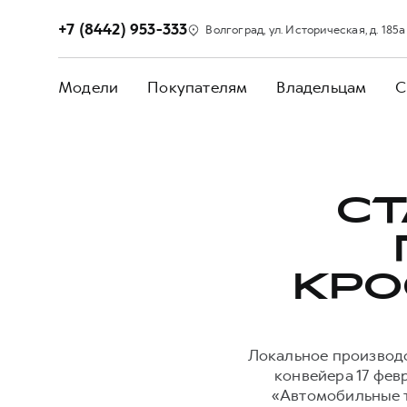
+7 (8442) 953-333
Волгоград, ул. Историческая, д. 185а
Модели
Покупателям
Владельцам
С
СТ
КРО
Локальное производс
конвейера 17 фе
«Автомобильные т