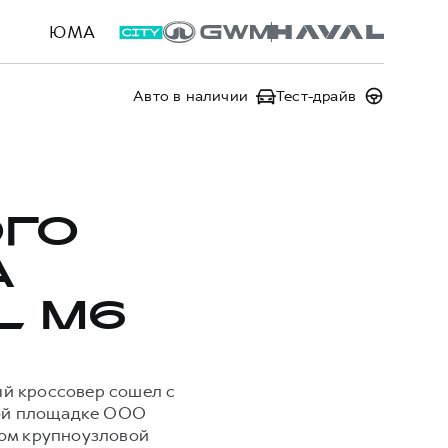
ЮМА
Авто в наличии
Тест-драйв
ОГО
А
L M6
ый кроссовер сошел с
ной площадке ООО
дом крупноузловой