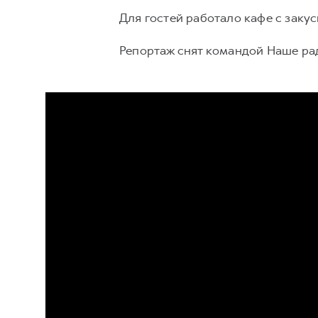
Для гостей работало кафе с заку
Репортаж снят командой Наше ра