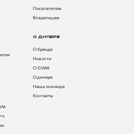
Покупателям
Владельцам
О ДИЛЕРЕ
О бренде
роге»
Новости
О GWM
О дилере
Наша команда
Контакты
GWM
+»
ии