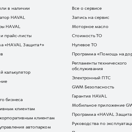
ли в наличии
Все о сервисе
атор HAVAL
Запись на сервис
ры HAVAL
Моторное масло
 и прайс-листы
Стоимость ТО
ма «HAVAL Защита+»
Нулевое ТО
йв
Программа «Помощь на до
Регламенты технического
обслуживания
й калькулятор
Электронный ПТС
ние
GWM Безопасность
Гарантия HAVAL
го бизнеса
Мобильное приложение 
ивным клиентам
Программа «HAVAL Защита
корпоративным клиентам
Руководства по эксплуатац
управления автопарком