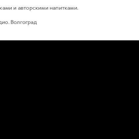
сками и авторскими напитками.
дио. Волгоград