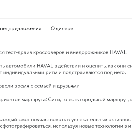
пецпредложения
О дилере
лся тест-драйв кроссоверов и внедорожников HAVAL.
ь автомобили HAVAL в действии и оценить, как они 
т индивидуальный ритм и подстраиваются под него.
овели время с семьей и друзьями
ариантов маршрута: Cити, то есть городской маршрут
каждый смог поучаствовать в увлекательных активност
и сфотографироваться, используя новые технологии в 