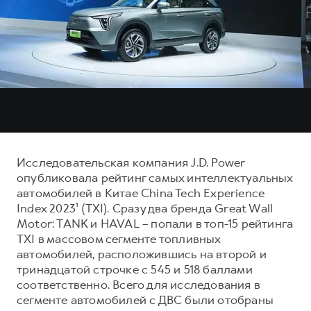
Тест-драйв
СЕРВИСНОЕ ОБСЛУЖИВАНИЕ
О дилере
Трейд-ин
Нулевое ТО
Наша команда
DARGO
DARGO X
Программа «Помощь на дороге»
Контакты
от 3 199 000 ₽
от 3 499 000 ₽
КРЕДИТ И СТРАХОВАНИЕ
Регламенты технического обслуживания
Кредитный калькулятор
Электронный ПТС
Страхование
Кредит
ПОДДЕРЖКА
Исследовательская компания J.D. Power
F7
F7X
опубликовала рейтинг самых интеллектуальных
GWM Безопасность
от 2 899 000 ₽
от 3 599 000 ₽
автомобилей в Китае China Tech Experience
КОРПОРАТИВНЫМ КЛИЕНТАМ
Гарантия HAVAL
Index 2023¹ (TXI). Сразу два бренда Great Wall
Motor: TANK и HAVAL – попали в топ-15 рейтинга
Для малого бизнеса
Мобильное приложение GWM
TXI в массовом сегменте топливных
Корпоративным клиентам
Программа «HAVAL Защита+»
автомобилей, расположившись на второй и
Крупным корпоративным клиентам
Руководства по эксплуатации
тринадцатой строчке с 545 и 518 баллами
POER
соответственно. Всего для исследования в
от 3 449 000 ₽
Система управления автопарком
Подписки
сегменте автомобилей с ДВС были отобраны