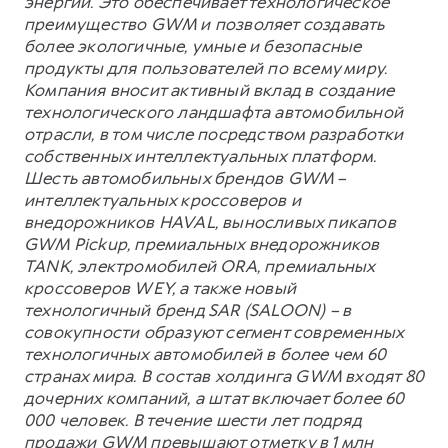
энергии. Это обеспечивает технологическое
преимущество GWM и позволяет создавать
более экологичные, умные и безопасные
продукты для пользователей по всему миру.
Компания вносит активный вклад в создание
технологического ландшафта автомобильной
отрасли, в том числе посредством разработки
собственных интеллектуальных платформ.
Шесть автомобильных брендов GWM –
интеллектуальных кроссоверов и
внедорожников HAVAL, выносливых пикапов
GWM Pickup, премиальных внедорожников
TANK, электромобилей ORA, премиальных
кроссоверов WEY, а также новый
технологичный бренд SAR (SALOON) – в
совокупности образуют сегмент современных
технологичных автомобилей в более чем 60
странах мира. В состав холдинга GWM входят 80
дочерних компаний, а штат включает более 60
000 человек. В течение шести лет подряд
продажи GWM превышают отметку в 1 млн