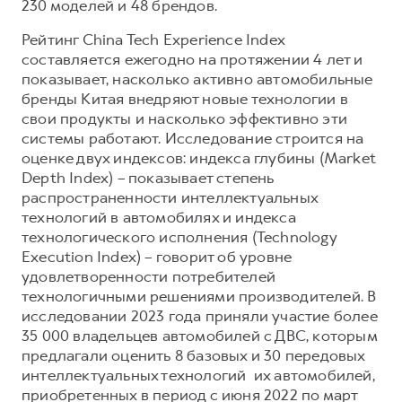
Сервис для корпоративных клиентов
230 моделей и 48 брендов.
HAVAL Лизинг
АКСЕССУАРЫ HAVAL
Рейтинг China Tech Experience Index
составляется ежегодно на протяжении 4 лет и
Автомобильные аксессуары
показывает, насколько активно автомобильные
АКСЕССУАРЫ HAVAL
Коллекция CITY
бренды Китая внедряют новые технологии в
свои продукты и насколько эффективно эти
Автомобильные аксессуары
Коллекция Базовая
системы работают. Исследование строится на
Коллекция CITY
Коллекция Детская
оценке двух индексов: индекса глубины (Market
Коллекция Базовая
Depth Index) – показывает степень
распространенности интеллектуальных
Коллекция Детская
технологий в автомобилях и индекса
технологического исполнения (Technology
Execution Index) – говорит об уровне
удовлетворенности потребителей
технологичными решениями производителей. В
исследовании 2023 года приняли участие более
35 000 владельцев автомобилей с ДВС, которым
предлагали оценить 8 базовых и 30 передовых
интеллектуальных технологий их автомобилей,
приобретенных в период с июня 2022 по март